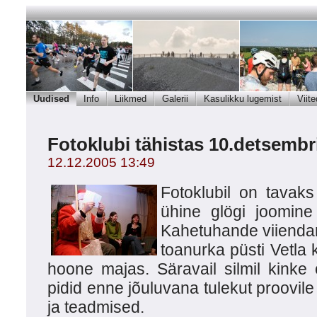
Uudised
Info
Liikmed
Galerii
Kasulikku lugemist
Viite
Fotoklubi tähistas 10.detsembri
12.12.2005 13:49
Fotoklubil on tavak
ühine glögi joomine
Kahetuhande viienda
toanurka püsti Vetla
hoone majas. Säravail silmil kinke 
pidid enne jõuluvana tulekut proov
ja teadmised.