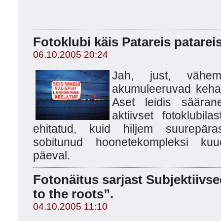
Fotoklubi käis Patareis patarei
06.10.2005 20:24
Jah, just, vähema
akumuleeruvad keha
Aset leidis säära
aktiivset fotoklubil
ehitatud, kuid hiljem suurepära
sobitunud hoonetekompleksi kuu
päeval.
Fotonäitus sarjast Subjektiivse
to the roots”.
04.10.2005 11:10