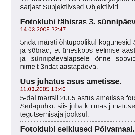
sarjast Subjektiivsed Objektiivid.
Fotoklubi tähistas 3. sünnipäev
14.03.2005 22:47
5nda märsti õhtupoolikul kogunesid 
ja sõbrad, et üheskoos eelmise aas
ja sünnipäevalapsele õnne soovid
nimelt 3ndat aastapäeva.
Uus juhatus asus ametisse.
11.03.2005 18:40
5-dal märtsil 2005 astus ametisse fot
Sedapuhku siis juba kolmas juhatuse
tegutsemisaja jooksul.
Fotoklubi seiklused Põlvamaal.