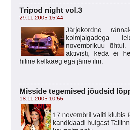
Tripod night vol.3
29.11.2005 15:44
Järjekordne ränna
kolmjalgadega le
novembrikuu õhtul. 
aktivisti, keda ei 
hiline kellaaeg ega jäine ilm.
Misside tegemised jõudsid lõpp
18.11.2005 10:55
17.novembril valiti klubis
kandidaadi hulgast Tallinn