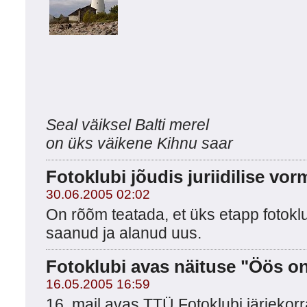
Seal väiksel Balti merel
on üks väikene Kihnu saar
Fotoklubi jõudis juriidilise vo
30.06.2005 02:02
On rõõm teatada, et üks etapp fotok
saanud ja alanud uus.
Fotoklubi avas näituse "Öös on
16.05.2005 16:59
16. mail avas TTÜ Fotoklubi järjeko