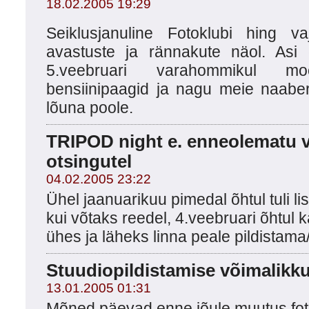
18.02.2005 19:29
Seiklusjanuline Fotoklubi hing va
avastuste ja rännakute näol. Asi 
5.veebruari varahommikul moo
bensiinipaagid ja nagu meie naaber
lõuna poole.
TRIPOD night e. enneolematu v
otsingutel
04.02.2005 23:22
Ühel jaanuarikuu pimedal õhtul tuli list
kui võtaks reedel, 4.veebruari õhtul
ühes ja läheks linna peale pildistama/
Stuudiopildistamise võimalikku
13.01.2005 01:31
Mõned päevad enne jõule muutus fo