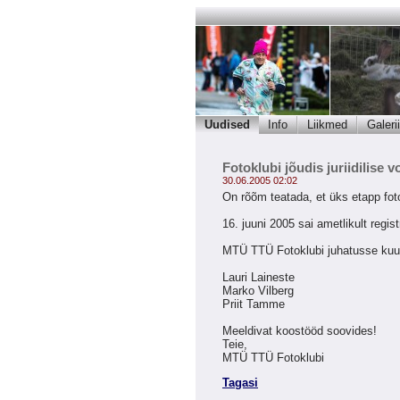
Uudised
Info
Liikmed
Galerii
Fotoklubi jõudis juriidilise 
30.06.2005 02:02
On rõõm teatada, et üks etapp fo
16. juuni 2005 sai ametlikult regi
MTÜ TTÜ Fotoklubi juhatusse kuu
Lauri Laineste
Marko Vilberg
Priit Tamme
Meeldivat koostööd soovides!
Teie,
MTÜ TTÜ Fotoklubi
Tagasi