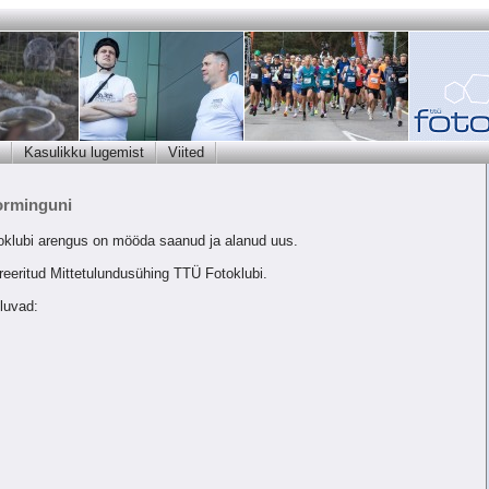
Kasulikku lugemist
Viited
vorminguni
toklubi arengus on mööda saanud ja alanud uus.
streeritud Mittetulundusühing TTÜ Fotoklubi.
luvad: