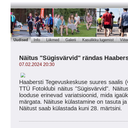
Uudised
Info
Liikmed
Galerii
Kasulikku lugemist
Viite
Näitus "Sügisvärvid" rändas Haaber
07.02.2024 20:30
Haabersti Tegevuskeskuse suures saalis 
TTÜ Fotoklubi näitus "Sügisvärvid". Näitu
looduse erinevad variatsioonid, mida igaüks
märgata. Näituse külastamine on tasuta ja 
Näitust saab külastada kuni 28. märtsini.