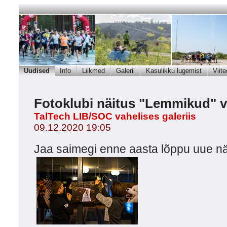
Uudised
Info
Liikmed
Galerii
Kasulikku lugemist
Viite
Fotoklubi näitus "Lemmikud" v
TalTech LIB/SOC vahelises galeriis
09.12.2020 19:05
Jaa saimegi enne aasta lõppu uue n