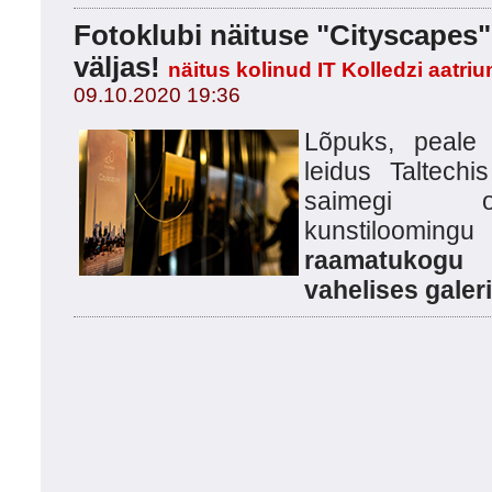
Fotoklubi näituse "Cityscapes
väljas!
näitus kolinud IT Kolledzi aatri
09.10.2020 19:36
Lõpuks, peale 
leidus Taltechi
saimegi o
kunstiloom
raamatukogu
vahelises galeri