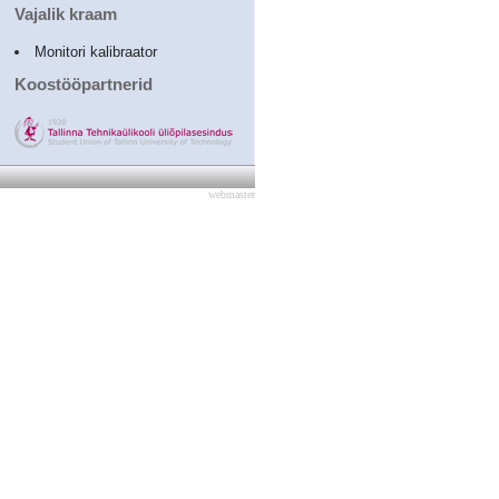
Vajalik kraam
Monitori kalibraator
Koostööpartnerid
webmaster