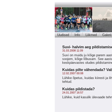
Uudised
Info
Liikmed
Galerii
Suvi- halvim aeg pildistamis
31.03.2008 11:09
Suvi on muidu ju kõige parem aas
soojem, kõige lõbusam. See aastaa
keskpäevastes oludes pildistamine
Kuidas pilte vähendada? Va
12.02.2007 00:08
Lühike õpetus, kuidas kiiresti ja 
tehtud.
Kuidas pildistada?
24.01.2007 16:57
Lühike, kuid kasulik ülevaade tehni