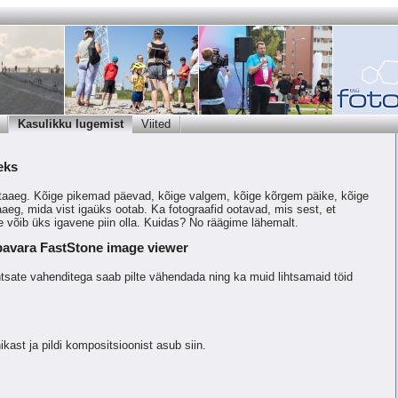
Kasulikku lugemist
Viited
eks
taaeg. Kõige pikemad päevad, kõige valgem, kõige kõrgem päike, kõige
eg, mida vist igaüks ootab. Ka fotograafid ootavad, mis sest, et
 võib üks igavene piin olla. Kuidas? No räägime lähemalt.
bavara FastStone image viewer
lihtsate vahenditega saab pilte vähendada ning ka muid lihtsamaid töid
kast ja pildi kompositsioonist asub siin.