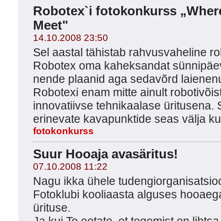
Robotex`i fotokonkurss „Wher
Meet"
14.10.2008 23:50
Sel aastal tähistab rahvusvaheline ro
Robotex oma kaheksandat sünnipäe
nende plaanid aga sedavõrd laienenud
Robotexi enam mitte ainult robotivõis
innovatiivse tehnikaalase üritusena
erinevate kavapunktide seas välja ku
fotokonkurss
Suur Hooaja avasäritus!
07.10.2008 11:22
Nagu ikka ühele tudengiorganisatsio
Fotoklubi kooliaasta alguses hooaeg
ürituse.