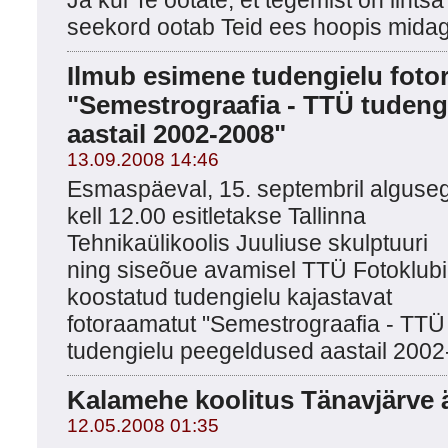
Ja kui Te ootate, et tegemist on lihtsa
seekord ootab Teid ees hoopis midag
Ilmub esimene tudengielu foto
"Semestrograafia - TTÜ tudeng
aastail 2002-2008"
13.09.2008 14:46
Esmaspäeval, 15. septembril alguse
kell 12.00 esitletakse Tallinna
Tehnikaülikoolis Juuliuse skulptuuri
ning siseõue avamisel TTÜ Fotoklubi
koostatud tudengielu kajastavat
fotoraamatut "Semestrograafia - TTÜ
tudengielu peegeldused aastail 2002
Kalamehe koolitus Tänavjärve 
12.05.2008 01:35