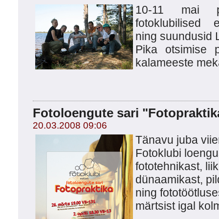
10-11 mai pak
fotoklubilised 
ning suundusid 
Pika otsimise 
kalameeste meka
Fotoloengute sari "Fotopraktik
20.03.2008 09:06
Tänavu juba viie
Fotoklubi loengus
fototehnikast, lii
dünaamikast, pil
ning fototöötluses
märtsist igal kol