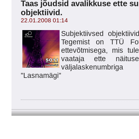
Taas jõudsid avalikkuse ette su
objektiivid.
22.01.2008 01:14
Subjektiivsed objektii
Tegemist on TTÜ Fotok
ettevõtmisega, mis tu
vaataja ette näitu
väljalaskenumbri
"Lasnamägi"