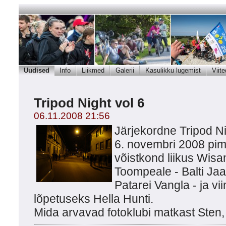
Uudised
Info
Liikmed
Galerii
Kasulikku lugemist
Viite
Tripod Night vol 6
06.11.2008 21:56
Järjekordne Tripod N
6. novembri 2008 pim
võistkond liikus Wisa
Toompeale - Balti Jaa
Patarei Vangla - ja vi
lõpetuseks Hella Hunti.
Mida arvavad fotoklubi matkast Sten, 