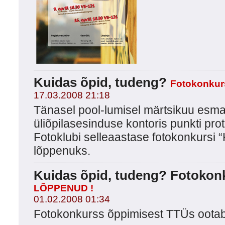
Kuidas õpid, tudeng?
Fotokonkur
17.03.2008 21:18
Tänasel pool-lumisel märtsikuu esm
üliõpilasesinduse kontoris punkti pro
Fotoklubi selleaastase fotokonkursi 
lõppenuks.
Kuidas õpid, tudeng? Fotokonku
LÕPPENUD !
01.02.2008 01:34
Fotokonkurss õppimisest TTÜs ootab 