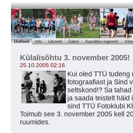
Uudised
Info
Liikmed
Galerii
Kasulikku lugemist
Viite
Külalisõhtu 3. november 2005!
25.10.2005 02:16
Kui oled TTÜ tudeng 
fotograafiast ja Sind
seltskond!? Sa taha
ja saada teistelt häid
sind TTÜ Fotoklubi
Toimub see 3. november 2005 kell 20:
ruumides.