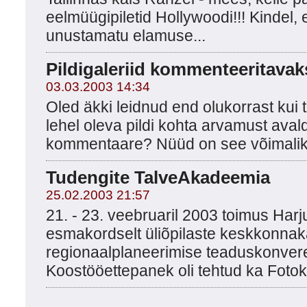
eelmüügipiletid Hollywoodi!!! Kindel, 
unustamatu elamuse...
Pildigaleriid kommenteeritavak
03.03.2003 14:34
Oled äkki leidnud end olukorrast ku
lehel oleva pildi kohta arvamust aval
kommentaare? Nüüd on see võimalik 
Tudengite TalveAkadeemia
25.02.2003 21:57
21. - 23. veebruaril 2003 toimus Har
esmakordselt üliõpilaste keskkonnaka
regionaalplaneerimise teaduskonver
Koostööettepanek oli tehtud ka Fotoklu