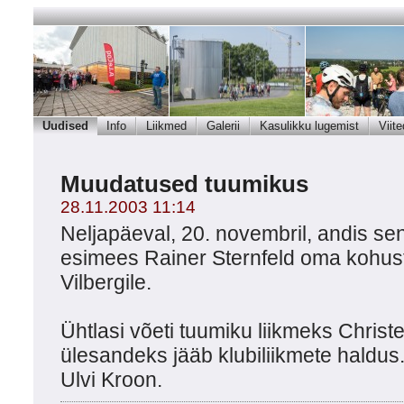
Uudised
Info
Liikmed
Galerii
Kasulikku lugemist
Viite
Muudatused tuumikus
28.11.2003 11:14
Neljapäeval, 20. novembril, andis se
esimees Rainer Sternfeld oma kohus
Vilbergile.
Ühtlasi võeti tuumiku liikmeks Christe
ülesandeks jääb klubiliikmete haldus.
Ulvi Kroon.