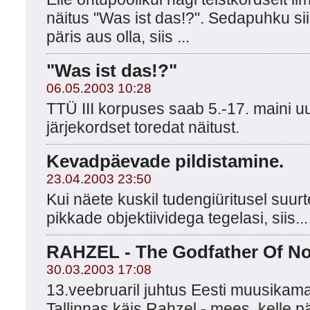
näitus "Was ist das!?". Sedapuhku sii
päris aus olla, siis ...
"Was ist das!?"
06.05.2003 10:28
TTÜ III korpuses saab 5.-17. maini u
järjekordset toredat näitust.
Kevadpäevade pildistamine.
23.04.2003 23:50
Kui näete kuskil tudengiüritusel suur
pikkade objektiividega tegelasi, siis...
RAHZEL - The Godfather Of Noi
30.03.2003 17:08
13.veebruaril juhtus Eesti muusikamaas
Tallinnas käis Rahzel - mees, kelle pä