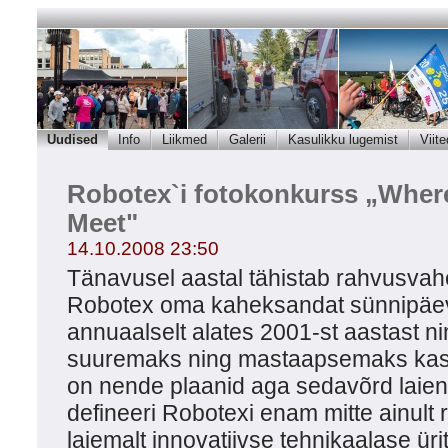
Uudised
Info
Liikmed
Galerii
Kasulikku lugemist
Viite
Robotex`i fotokonkurss „Wher
Meet"
14.10.2008 23:50
Tänavusel aastal tähistab rahvusvahe
Robotex oma kaheksandat sünnipäev
annuaalselt alates 2001-st aastast n
suuremaks ning mastaapsemaks ka
on nende plaanid aga sedavõrd laien
defineeri Robotexi enam mitte ainult 
laiemalt innovatiivse tehnikaalase ür