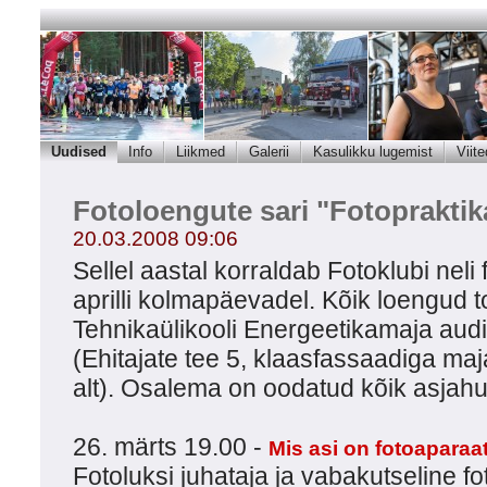
Uudised
Info
Liikmed
Galerii
Kasulikku lugemist
Viite
Fotoloengute sari "Fotopraktik
20.03.2008 09:06
Sellel aastal korraldab Fotoklubi neli 
aprilli kolmapäevadel. Kõik loengud 
Tehnikaülikooli Energeetikamaja audi
(Ehitajate tee 5, klaasfassaadiga maj
alt). Osalema on oodatud kõik asjahuv
26. märts 19.00 -
Mis asi on fotoaparaa
Fotoluksi juhataja ja vabakutseline fo