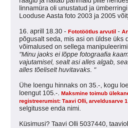
räägib ja näitab parimaid pilte nende
linnamüra oli unustatud ja ümberringi 
Looduse Aasta foto 2003 ja 2005 võit
16. aprill 18.30 -
-
Fototöötlus arvutil
An
põgusalt seda, mis asi on üldse üks d
võimalused on sellega manipuleerimi
"Minu jaoks ei lõppe fotograafia kaa
vajutamisel, sealt asi alles algab, se
alles tõeliselt huvitavaks. "
Ühe loengu hinnaks on 35.-, kogu loe
loengut 105.-.
Maksmine toimub ülekan
registreerumist: Taavi Olli, arveldusarv
selgitusse enda nimi.
Küsimusi? Taavi Olli 5037440, taavi