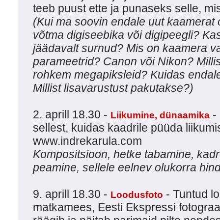
teeb puust ette ja punaseks selle, mi
(Kui ma soovin endale uut kaamerat 
võtma digiseebika või digipeegli? Ka
jäädavalt surnud? Mis on kaamera va
parameetrid? Canon või Nikon? Milli
rohkem megapiksleid? Kuidas endale u
Millist lisavarustust pakutakse?)
2. aprill 18.30 -
-
Liikumine, dünaamika
sellest, kuidas kaadrile püüda liikumist
www.indrekarula.com
Kompositsioon, hetke tabamine, kadre
peamine, sellele eelnev olukorra hin
9. aprill 18.30 -
- Tuntud lo
Loodusfoto
matkamees, Eesti Ekspressi fotogra