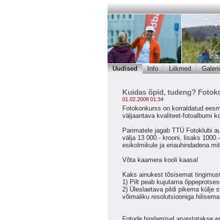
Uudised
Info
Liikmed
Galerii
Kuidas õpid, tudeng? Fotoko
01.02.2008 01:34
Fotokonkurss on korraldatud eesmä
väljaantava kvaliteet-fotoalbumi
Parimatele jagab TTÜ Fotoklubi a
välja 13 000.- krooni, lisaks 1000.
esikolmikule ja eriauhindadena mitu
Võta kaamera kooli kaasa!
Kaks ainukest tõsisemat tingimust 
1) Pilt peab kujutama õppeprotses
2) Üleslaetava pildi pikema külje
võimaliku resolutsiooniga hilisema 
Fotode hindamisel arvestatakse en