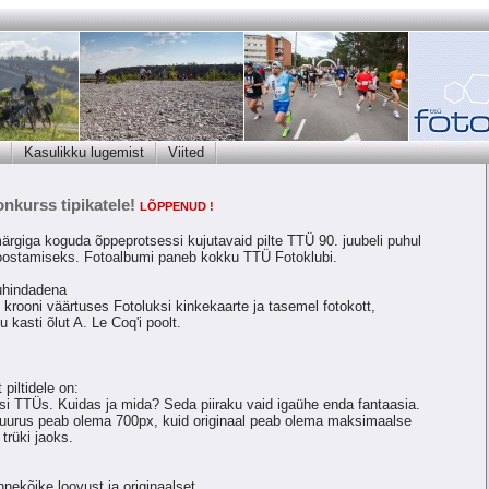
Kasulikku lugemist
Viited
nkurss tipikatele!
LÕPPENUD !
rgiga koguda õppeprotsessi kujutavaid pilte TTÜ 90. juubeli puhul
 koostamiseks. Fotoalbumi paneb kokku TTÜ Fotoklubi.
uhindadena
- krooni väärtuses Fotoluksi kinkekaarte ja tasemel fotokott,
 kasti õlut A. Le Coq'i poolt.
piltidele on:
si TTÜs. Kuidas ja mida? Seda piiraku vaid igaühe enda fantaasia.
 suurus peab olema 700px, kuid originaal peab olema maksimaalse
trüki jaoks.
nekõike loovust ja originaalset