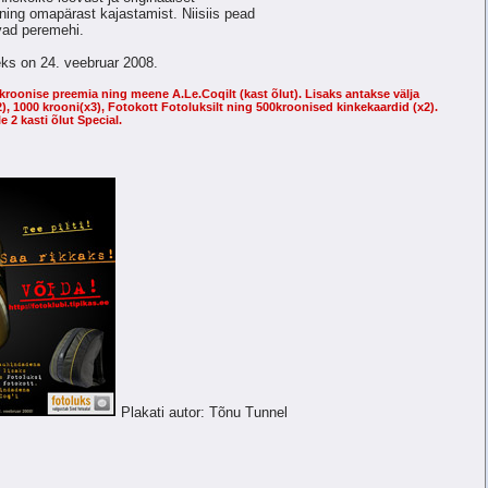
ning omapärast kajastamist. Niisiis pead
avad peremehi.
eks on 24. veebruar 2008.
kroonise preemia ning meene A.Le.Coqilt (kast õlut). Lisaks antakse välja
), 1000 krooni(x3), Fotokott Fotoluksilt ning 500kroonised kinkekaardid (x2).
e 2 kasti õlut Special.
Plakati autor: Tõnu Tunnel