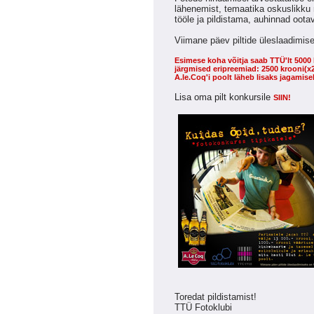
lähenemist, temaatika oskuslikku 
tööle ja pildistama, auhinnad oot
Viimane päev piltide üleslaadimis
Esimese koha võitja saab TTÜ'lt 5000 
järgmised eripreemiad: 2500 krooni(x2
A.le.Coq'i poolt läheb lisaks jagamisel
Lisa oma pilt konkursile
SIIN!
Toredat pildistamist!
TTÜ Fotoklubi