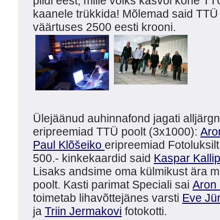
pildi eest, mille võiks kasvõi kohe T
kaanele trükkida! Mõlemad said TTÜ 
väärtuses 2500 eesti krooni.
Ülejäänud auhinnafond jagati alljärgn
eripreemiad TTÜ poolt (3x1000):
Aro
Paul Klõšeiko
eripreemiad Fotoluksilt
500.- kinkekaardid said
Kaspar Kalli
Lisaks andsime oma külmikust ära mõ
poolt. Kasti parimat Speciali sai
Aron
toimetab lihavõttejänes varsti
Eve Jü
ja
Triin Jermakovi
fotokotti.