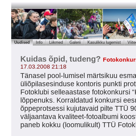
Uudised
Info
Liikmed
Galerii
Kasulikku lugemist
Viite
Kuidas õpid, tudeng?
Fotokonkur
17.03.2008 21:18
Tänasel pool-lumisel märtsikuu esm
üliõpilasesinduse kontoris punkti pro
Fotoklubi selleaastase fotokonkursi 
lõppenuks. Korraldatud konkursi ees
õppeprotsessi kujutavaid pilte TTÜ 90
väljaantava kvaliteet-fotoalbumi koo
paneb kokku (loomulikult) TTÜ Fotokl