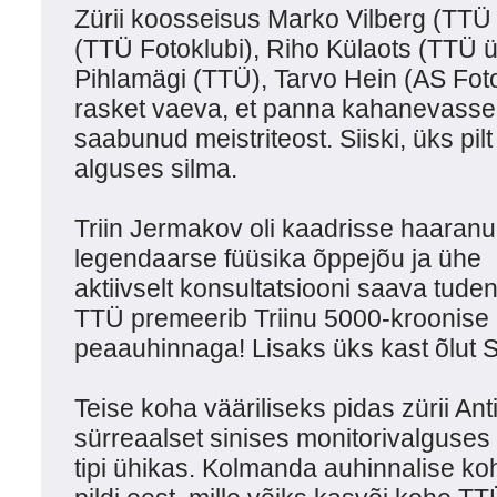
Zürii koosseisus Marko Vilberg (TTÜ F
(TTÜ Fotoklubi), Riho Külaots (TTÜ ül
Pihlamägi (TTÜ), Tarvo Hein (AS Foto
rasket vaeva, et panna kahanevasse 
saabunud meistriteost. Siiski, üks pil
alguses silma.
Triin Jermakov oli kaadrisse haaran
legendaarse füüsika õppejõu ja ühe
aktiivselt konsultatsiooni saava tuden
TTÜ premeerib Triinu 5000-kroonise
peaauhinnaga! Lisaks üks kast õlut S
Teise koha vääriliseks pidas zürii Ant
sürreaalset sinises monitorivalguse
tipi ühikas. Kolmanda auhinnalise ko