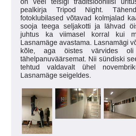
on veel teisigi traditsioonilisi ür
pealkirja Tripod Night. Täh
fotoklubilased võtavad kolmjalad k
sooja teega seljakotti ja lähvad öi
juhtus ka viimasel korral kui 
Lasnamäge avastama. Lasnamägi võib
kõle, aga öistes värvides ol
tähelpanuväärsemat. Nii sündiski see 
tehtud valdavalt ühel novembrik
Lasnamäge seigeldes.