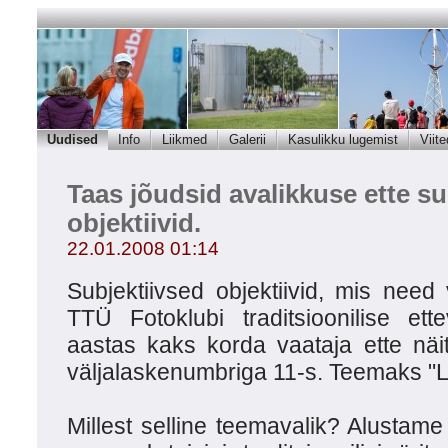
Uudised
Info
Liikmed
Galerii
Kasulikku lugemist
Viite
Taas jõudsid avalikkuse ette su
objektiivid.
22.01.2008 01:14
Subjektiivsed objektiivid, mis nee
TTÜ Fotoklubi traditsioonilise ett
aastas kaks korda vaataja ette nä
väljalaskenumbriga 11-s. Teemaks "
Millest selline teemavalik? Alustame