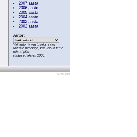
2007 aasta
2006 aasta
2005 aasta
2004 aasta
2003 aasta
2002 aasta
Autor:
Vali autor ja vastuseks saad
ürituste nimekirja, kus leidub tema
tehtud pilte.
(üritused alates 2003)
webmaster