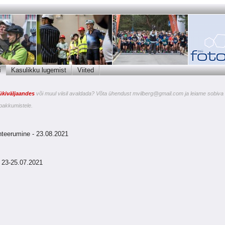
i
Kasulikku lugemist
Viited
ükiväljaandes
või muul viisil avaldada? Võta ühendust
mvilberg@gmail.com
ja leiame sobiva
pakkumistele.
enteerumine - 23.08.2021
- 23-25.07.2021