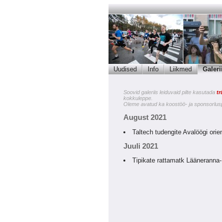
Uudised
Info
Liikmed
Galeri
Soovid galeriis leiduvaid pilte kasutada
tr
kokkuleppe.
Oleme avatud ka koostöö- ja sponsorlus
August 2021
Taltech tudengite Avalöögi ori
Juuli 2021
Tipikate rattamatk Lääneranna