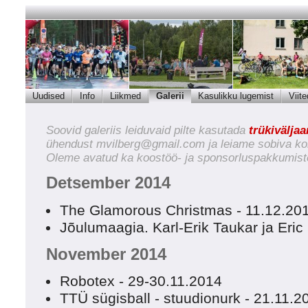
Uudised
Info
Liikmed
Galerii
Kasulikku lugemist
Viite
Soovid galeriis leiduvaid pilte kasutada
trükivälja
ühendust
mvilberg@gmail.com
ja leiame sobiva ko
Oleme avatud ka koostöö- ja sponsorluspakkumist
Detsember 2014
The Glamorous Christmas - 11.12.20
Jõulumaagia. Karl-Erik Taukar ja Eri
November 2014
Robotex - 29-30.11.2014
TTÜ sügisball - stuudionurk - 21.11.2