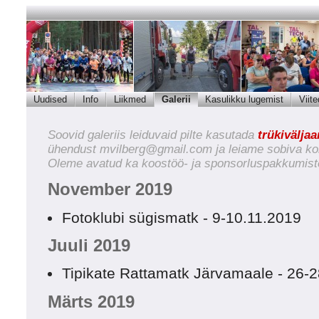
Uudised
Info
Liikmed
Galerii
Kasulikku lugemist
Viite
Soovid galeriis leiduvaid pilte kasutada
trükivälja
ühendust
mvilberg@gmail.com
ja leiame sobiva ko
Oleme avatud ka koostöö- ja sponsorluspakkumist
November 2019
Fotoklubi sügismatk - 9-10.11.2019
Juuli 2019
Tipikate Rattamatk Järvamaale - 26-
Märts 2019