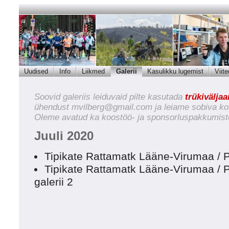
Uudised
Info
Liikmed
Galerii
Kasulikku lugemist
Viite
Soovid galeriis leiduvaid pilte kasutada
trükivälja
ühendust
mvilberg@gmail.com
ja leiame sobiva ko
Oleme avatud ka koostöö- ja sponsorluspakkumist
Juuli 2020
Tipikate Rattamatk Lääne-Virumaa / 
Tipikate Rattamatk Lääne-Virumaa / P
galerii 2