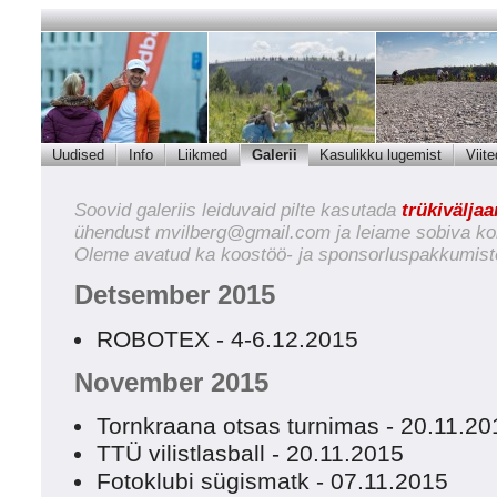
Uudised
Info
Liikmed
Galerii
Kasulikku lugemist
Viite
Soovid galeriis leiduvaid pilte kasutada
trükivälja
ühendust
mvilberg@gmail.com
ja leiame sobiva ko
Oleme avatud ka koostöö- ja sponsorluspakkumist
Detsember 2015
ROBOTEX - 4-6.12.2015
November 2015
Tornkraana otsas turnimas - 20.11.20
TTÜ vilistlasball - 20.11.2015
Fotoklubi sügismatk - 07.11.2015