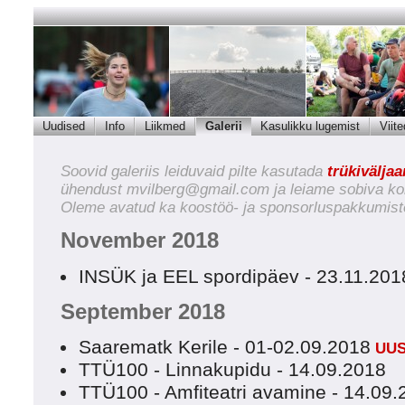
Uudised
Info
Liikmed
Galerii
Kasulikku lugemist
Viite
Soovid galeriis leiduvaid pilte kasutada
trükivälja
ühendust
mvilberg@gmail.com
ja leiame sobiva ko
Oleme avatud ka koostöö- ja sponsorluspakkumist
November 2018
INSÜK ja EEL spordipäev - 23.11.201
September 2018
Saarematk Kerile - 01-02.09.2018
UUS
TTÜ100 - Linnakupidu - 14.09.2018
TTÜ100 - Amfiteatri avamine - 14.09