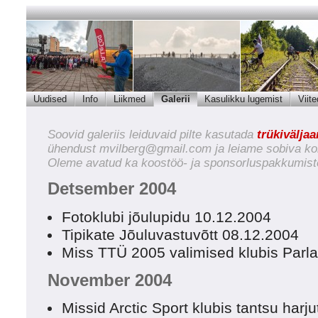
Uudised
Info
Liikmed
Galerii
Kasulikku lugemist
Viite
Soovid galeriis leiduvaid pilte kasutada
trükivälja
ühendust
mvilberg@gmail.com
ja leiame sobiva ko
Oleme avatud ka koostöö- ja sponsorluspakkumist
Detsember 2004
Fotoklubi jõulupidu 10.12.2004
Tipikate Jõuluvastuvõtt 08.12.2004
Miss TTÜ 2005 valimised klubis Parl
November 2004
Missid Arctic Sport klubis tantsu har