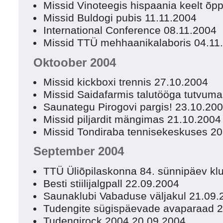
Missid Vinoteegis hispaania keelt õ
Missid Buldogi pubis 11.11.2004
International Conference 08.11.2004
Missid TTÜ mehhaanikalaboris 04.11
Oktoober 2004
Missid kickboxi trennis 27.10.2004
Missid Saidafarmis talutööga tutvum
Saunategu Pirogovi pargis! 23.10.20
Missid piljardit mängimas 21.10.2004
Missid Tondiraba tennisekeskuses 2
September 2004
TTÜ Üliõpilaskonna 84. sünnipäev kl
Besti stiilijalgpall 22.09.2004
Saunaklubi Vabaduse väljakul 21.09.
Tudengite sügispäevade avaparaad 
Tudengirock 2004 20.09.2004