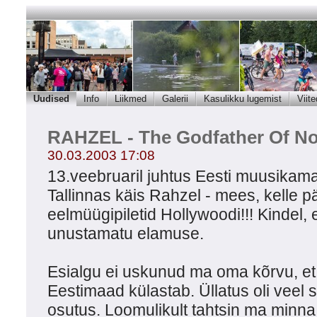
Uudised
Info
Liikmed
Galerii
Kasulikku lugemist
Viite
RAHZEL - The Godfather Of Noi
30.03.2003 17:08
13.veebruaril juhtus Eesti muusikamaas
Tallinnas käis Rahzel - mees, kelle pä
eelmüügipiletid Hollywoodi!!! Kindel, 
unustamatu elamuse.
Esialgu ei uskunud ma oma kõrvu, et
Eestimaad külastab. Üllatus oli veel 
osutus. Loomulikult tahtsin ma minna