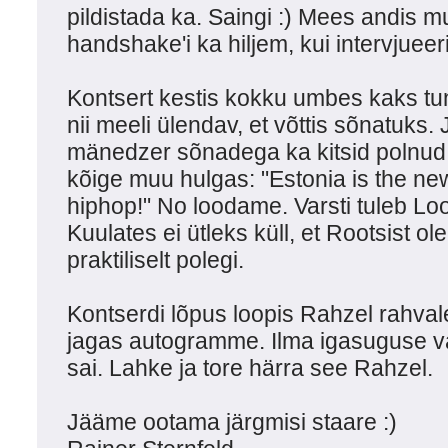
pildistada ka. Saingi :) Mees andis 
handshake'i ka hiljem, kui intervjueer
Kontsert kestis kokku umbes kaks tund
nii meeli ülendav, et võttis sõnatuks
mänedzer sõnadega ka kitsid polnud
kõige muu hulgas: "Estonia is the ne
hiphop!" No loodame. Varsti tuleb Loo
Kuulates ei ütleks küll, et Rootsist ol
praktiliselt polegi.
Kontserdi lõpus loopis Rahzel rahvale 
jagas autogramme. Ilma igasuguse val
sai. Lahke ja tore härra see Rahzel.
Jääme ootama järgmisi staare :)