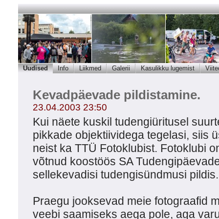
Uudised
Info
Liikmed
Galerii
Kasulikku lugemist
Viite
Kevadpäevade pildistamine.
23.04.2003 23:50
Kui näete kuskil tudengiüritusel suur
pikkade objektiividega tegelasi, siis 
neist ka TTÜ Fotoklubist. Fotoklubi 
võtnud koostöös SA Tudengipäevade
sellekevadisi tudengisündmusi pildis.
Praegu jooksevad meie fotograafid möö
veebi saamiseks aega pole, aga varu