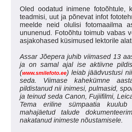
Oled oodatud inimene fotoõhtule, 
teadmisi, uut ja põnevat infot fotote
meelde neid olulisi fotomaailma 
ununenud. Fotoõhtu toimub vabas vo
asjakohased küsimused lektorile alat
Assar Jõepera juhib viimased 13 aas
ja on samal ajal ise aktiivne pildi
(
) leiab jäädvustusi ni
www.smilefoto.ee
seda. Viimase kahekümne aast
pildistanud nii inimesi, pulmasid, spor
ja teinud seda Canon, Fujiifilmi, Leic
Tema eriline sümpaatia kuulub 
mahajäetud talude dokumenteerimi
nakatanud inimeste nõustamisele.