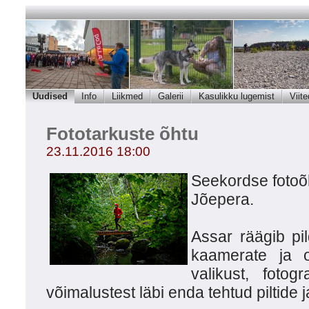
Uudised
Info
Liikmed
Galerii
Kasulikku lugemist
Viite
Fototarkuste õhtu
23.11.2016 18:00
Seekordse fotoõh
Jõepera.
Assar räägib pil
kaamerate ja ob
valikust, fotogr
võimalustest läbi enda tehtud piltide 