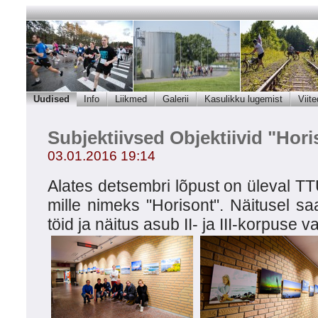
Uudised
Info
Liikmed
Galerii
Kasulikku lugemist
Viite
Subjektiivsed Objektiivid "Hori
03.01.2016 19:14
Alates detsembri lõpust on üleval TT
mille nimeks "Horisont". Näitusel s
töid ja näitus asub II- ja III-korpuse v