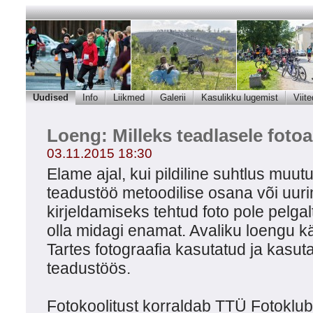
Uudised
Info
Liikmed
Galerii
Kasulikku lugemist
Viite
Loeng: Milleks teadlasele foto
03.11.2015 18:30
Elame ajal, kui pildiline suhtlus muu
teadustöö metoodilise osana või uur
kirjeldamiseks tehtud foto pole pelga
olla midagi enamat. Avaliku loengu 
Tartes fotograafia kasutatud ja kasu
teadustöös.
Fotokoolitust korraldab TTÜ Fotoklubi