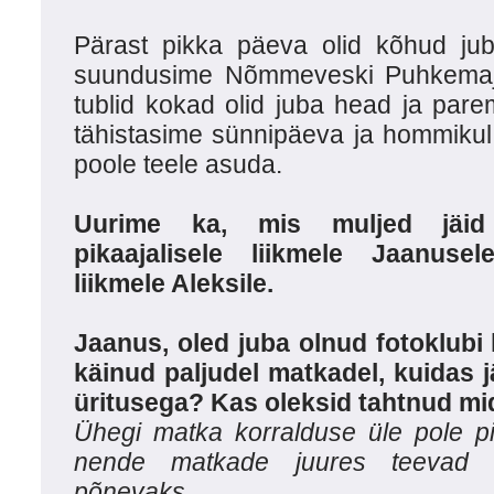
Pärast pikka päeva olid kõhud jub
suundusime Nõmmeveski Puhkemajja
tublid kokad olid juba head ja pare
tähistasime sünnipäeva ja hommikul 
poole teele asuda.
Uurime ka, mis muljed jäid 
pikaajalisele liikmele Jaanuse
liikmele Aleksile.
Jaanus, oled juba olnud fotoklubi l
käinud paljudel matkadel, kuidas j
üritusega? Kas oleksid tahtnud mid
Ühegi matka korralduse üle pole p
nende matkade juures teevad 
põnevaks.