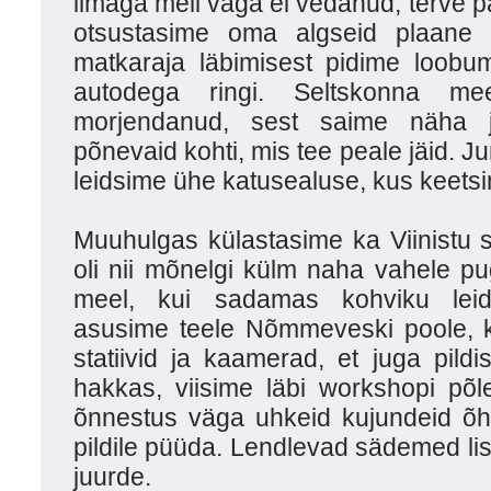
ilmaga meil väga ei vedanud, terve 
otsustasime oma algseid plaane 
matkaraja läbimisest pidime loobum
autodega ringi. Seltskonna m
morjendanud, sest saime näha ja
põnevaid kohti, mis tee peale jäid. Jum
leidsime ühe katusealuse, kus keetsi
Muuhulgas külastasime ka Viinistu 
oli nii mõnelgi külm naha vahele pu
meel, kui sadamas kohviku leid
asusime teele Nõmmeveski poole, 
statiivid ja kaamerad, et juga pil
hakkas, viisime läbi workshopi põle
õnnestus väga uhkeid kujundeid õh
pildile püüda. Lendlevad sädemed lisa
juurde.