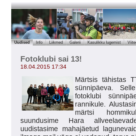
Uudised
Info
Liikmed
Galerii
Kasulikku lugemist
Viite
Fotoklubi sai 13!
18.04.2015 17:34
Märtsis tähistas 
sünnipäeva. Sell
fotoklubi sünnipä
rannikule. Alustas
märtsi hommiku
suundusime Hara allveelaeva
uudistasime mahajäetud lagunevai