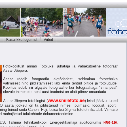
Kasulikku lugemist
Viited
Fotokoolitust annab Fotoluksi juhataja ja vabakutseline fotograaf
Assar Jõepera.
Assar räägib fotograafia algtõdedest, sobivaima fototehnika
valimisest ning pildistamisest läbi enda tehtud piltide ja fotolugude.
Koolitus sobib nii algajale fotograafile kui fotograafiaga "sina peal"
olevale inimesele, sest uusi teadmisi on alati põnev omandada.
www.smilefoto.ee
Assar Jõepera fotoblogist (
) leiad jäädvustused
0 aasta jooksul on ta pildistanud inimesi, pulmasid, loodust, sporti,
 ning teinud seda Canon, Fuji, Leica kui Sigma fototehnika abil. Viimase
nud mahajäetud talukohtade dokumenteerimine.
:30 Tallinna Tehnikaülikooli Energeetikamaja auditooriumis
NRG-226.
aja, sissepääs tunneli alt).