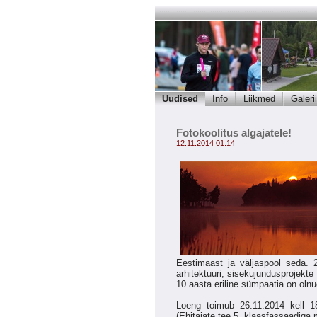
Uudised
Info
Liikmed
Galerii
Fotokoolitus algajatele!
12.11.2014 01:14
Eestimaast ja väljaspool seda. 2
arhitektuuri, sisekujundusprojekte
10 aasta eriline sümpaatia on ol
Loeng toimub 26.11.2014 kell 18
(Ehitajate tee 5, klaasfassaadiga m