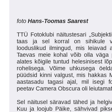
foto
Hans-Toomas Saarest
TTÜ Fotoklubi näitustesari „Subjektii
taas ja sel korral on sihikule v
looduslikud ilmingud, mis leiavad 
Taevas meie kohal võib olla väga p
alates kõigile tuntud helesinisest l
rohelisega. Võime uhkusega öeld
püüdsid kinni valgust, mis hakkas 
aastasadu tagasi ajal, mil isegi f
peetav Camera Obscura oli leiutamat
Sel näitusel säravad tähed ja helgi
Kuu ja loojub Päike, sähvivad pik