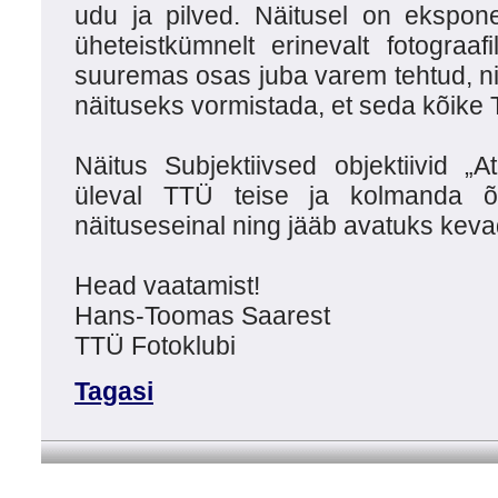
udu ja pilved. Näitusel on ekspone
üheteistkümnelt erinevalt fotograafil
suuremas osas juba varem tehtud, nii
näituseks vormistada, et seda kõike 
Näitus Subjektiivsed objektiivid „
üleval TTÜ teise ja kolmanda õp
näituseseinal ning jääb avatuks keva
Head vaatamist!
Hans-Toomas Saarest
TTÜ Fotoklubi
Tagasi