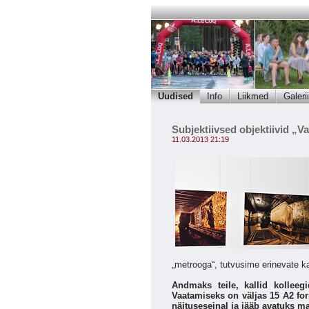
Uudised
Info
Liikmed
Galerii
Subjektiivsed objektiivid „
11.03.2013 21:19
„metrooga“, tutvusime erinevat
Andmaks teile, kallid kolleeg
Vaatamiseks on väljas 15 A2 form
näituseseinal ja jääb avatuks ma