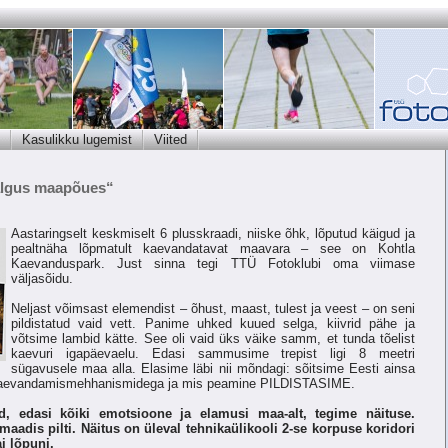
Kasulikku lugemist
Viited
Valgus maapõues“
Aastaringselt keskmiselt 6 plusskraadi, niiske õhk, lõputud käigud ja
pealtnäha lõpmatult kaevandatavat maavara – see on Kohtla
Kaevanduspark. Just sinna tegi TTÜ Fotoklubi oma viimase
väljasõidu.
Neljast võimsast elemendist – õhust, maast, tulest ja veest – on seni
pildistatud vaid vett. Panime uhked kuued selga, kiivrid pähe ja
võtsime lambid kätte. See oli vaid üks väike samm, et tunda tõelist
kaevuri igapäevaelu. Edasi sammusime trepist ligi 8 meetri
sügavusele maa alla. Elasime läbi nii mõndagi: sõitsime Eesti ainsa
e kaevandamismehhanismidega ja mis peamine PILDISTASIME.
id, edasi kõiki emotsioone ja elamusi maa-alt, tegime näituse.
aadis pilti. Näitus on üleval tehnikaülikooli 2-se korpuse koridori
i lõpuni.