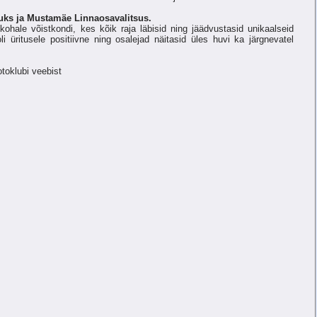
uks ja Mustamäe Linnaosavalitsus.
ohale võistkondi, kes kõik raja läbisid ning jäädvustasid unikaalseid
li üritusele positiivne ning osalejad näitasid üles huvi ka järgnevatel
toklubi veebist