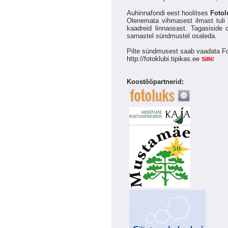
Auhinnafondi eest hoolitses
Fotol
Olenemata vihmasest ilmast tuli k
kaadreid linnaosast. Tagasiside o
sarnastel sündmustel osaleda.
Pilte sündmusest saab vaadata Fo
http://fotoklubi.tipikas.ee
SIIN!
Koostööpartnerid: