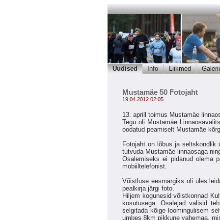
Uudised
Info
Liikmed
Galerii
Mustamäe 50 Fotojaht
19.04.2012 02:05
13. aprill toimus Mustamäe linnao
Tegu oli Mustamäe Linnaosavalitsu
oodatud peamiselt Mustamäe kõrg
Fotojaht on lõbus ja seltskondlik 
tutvuda Mustamäe linnaosaga ning
Osalemiseks ei pidanud olema p
mobiiltelefonist.
Võistluse eesmärgiks oli üles le
pealkirja järgi foto.
Hiljem kogunesid võistkonnad Kultu
kosutusega. Osalejad valisid teht
selgitada kõige loomingulisem sel
umbes 8km pikkune vahemaa, mis 