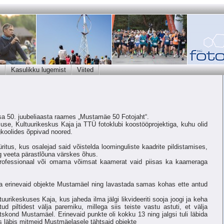
Kasulikku lugemist
Viited
sa 50. juubeliaasta raames „Mustamäe 50 Fotojaht“.
se, Kultuurikeskus Kaja ja TTÜ fotoklubi koostööprojektiga, kuhu olid
koolides õppivad noored.
üritus, kus osalejad said võistelda loominguliste kaadrite pildistamises,
 veeta pärastlõuna värskes õhus.
rofessionaal või omama võimsat kaamerat vaid piisas ka kaameraga
ida erinevaid objekte Mustamäel ning lavastada samas kohas ette antud
urikeskuses Kaja, kus jaheda ilma jälgi likvideeriti sooja joogi ja keha
ud piltidest välja paremiku, millega siis teiste vastu astuti, et välja
tskond Mustamäel. Erinevaid punkte oli kokku 13 ning jalgsi tuli läbida
läbis mitmeid Mustmäelasele tähtsaid objekte