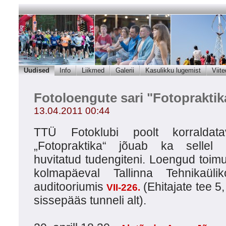
Uudised
Info
Liikmed
Galerii
Kasulikku lugemist
Viite
Fotoloengute sari "Fotopraktik
13.04.2011 00:44
TTÜ Fotoklubi poolt korraldata
„Fotopraktika“ jõuab ka sellel k
huvitatud tudengiteni. Loengud toimuv
kolmapäeval Tallinna Tehnikaülik
auditooriumis
(Ehitajate tee 5
VII-226.
sissepääs tunneli alt).