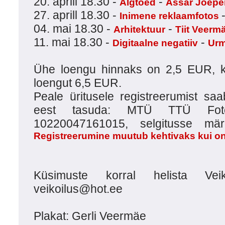
20. aprill 18.30 -
-
Algtõed
Assar Jõepe
27. aprill 18.30 -
Inimene reklaamfotos
04. mai 18.30 -
-
Arhitektuur
Tiit Veerm
11. mai 18.30 -
-
Digitaalne negatiiv
Urm
Ühe loengu hinnaks on 2,5 EUR, k
loengut 6,5 EUR.
Peale üritusele registreerumist saa
eest tasuda: MTÜ TTÜ Fotokl
10220047161015, selgitusse mär
Registreerumine muutub kehtivaks kui on
Küsimuste korral helista Ve
veikoilus@hot.ee
Plakat: Gerli Veermäe