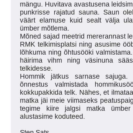
mängu. Huvitava avastusena leidsi
punkrisse rajatud sauna. Saun ole
väärt elamuse kuid sealt välja ul
ümber mõtlema.
Mõned sajad meetrid mererannast l
RMK telkimisplatsi ning asusime ööb
lõhkuma ning õhtusööki valmistama.
häirima vihm ning väsinuna sääse
telkidesse.
Hommik jätkus sarnase sajuga. 
õnnestus valmistada hommikusö
kokkupakkida telk. Nähes, et ilmataa
matka jäi meie viimaseks peatuspaig
tegime kiire jalgsi matka ümber 
alustasime koduteed.
Sten Sats