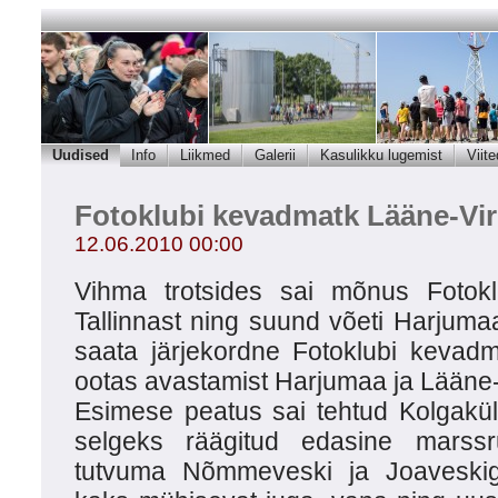
Uudised
Info
Liikmed
Galerii
Kasulikku lugemist
Viite
Fotoklubi kevadmatk Lääne-Vi
12.06.2010 00:00
Vihma trotsides sai mõnus Fotokl
Tallinnast ning suund võeti Harjuma
saata järjekordne Fotoklubi kevadm
ootas avastamist Harjumaa ja Lääne-
Esimese peatus sai tehtud Kolgakü
selgeks räägitud edasine marssr
tutvuma Nõmmeveski ja Joaveskig