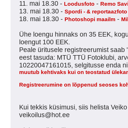
11. mai 18.30 -
-
Loodusfoto
Remo Savi
13. mai 18.30 -
Spordi - & reportaazfoto
18. mai 18.30 -
-
Photoshopi maailm
Mi
Ühe loengu hinnaks on 35 EEK, kogu
loengut 100 EEK.
Peale üritusele registreerumist saab 
eest tasuda: MTÜ TTÜ Fotoklubi, ar
10220047161015, selgitusse enda n
muutub kehtivaks kui on teostatud üleka
Registreerumine on lõppenud seoses koh
Kui tekkis küsimusi, siis helista Veik
veikoilus@hot.ee