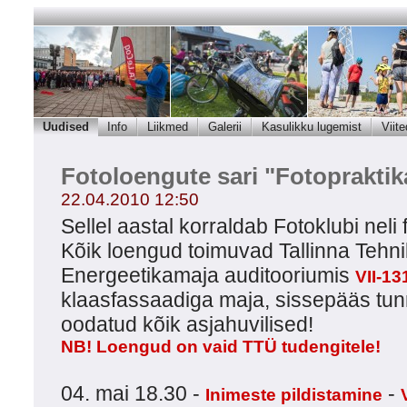
Uudised
Info
Liikmed
Galerii
Kasulikku lugemist
Viite
Fotoloengute sari "Fotopraktik
22.04.2010 12:50
Sellel aastal korraldab Fotoklubi neli
Kõik loengud toimuvad Tallinna Tehni
Energeetikamaja auditooriumis
VII-13
klaasfassaadiga maja, sissepääs tunn
oodatud kõik asjahuvilised!
NB! Loengud on vaid TTÜ tudengitele!
04. mai 18.30 -
-
Inimeste pildistamine