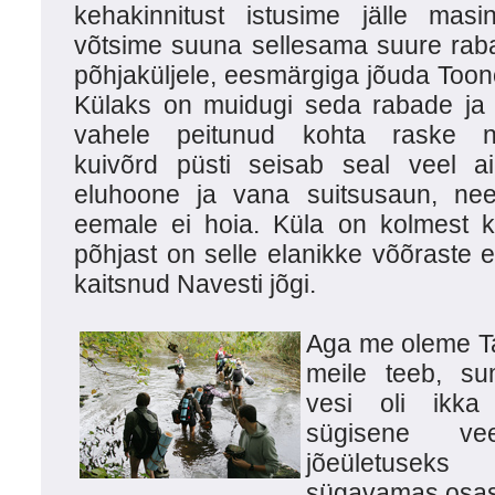
kehakinnitust istusime jälle masi
võtsime suuna sellesama suure rab
põhjaküljele, eesmärgiga jõuda Toono
Külaks on muidugi seda rabade ja
vahele peitunud kohta raske n
kuivõrd püsti seisab seal veel ai
eluhoone ja vana suitsusaun, need
eemale ei hoia. Küla on kolmest kü
põhjast on selle elanikke võõraste ee
kaitsnud Navesti jõgi.
Aga me oleme Tal
meile teeb, su
vesi oli ikka
sügisene ve
jõeületuseks 
sügavamas osas s