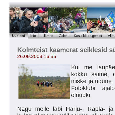
Uudised
Info
Liikmed
Galerii
Kasulikku lugemist
Viite
Kolmteist kaamerat seiklesid s
26.09.2009 16:55
Kui me laupäev
kokku saime, o
niiske ja udune.
Fotoklubi aja
olnudki.
Nagu meile läbi Harju-, Rapla- 