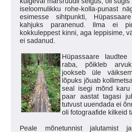
kulgeval marsruudil selgus, oli sügi
iseloomulikku rohe-kolla-punast nä
esimesse sihtpunkti, Hüpassaare
kahjuks paranenud. Ilma ei pi
kokkuleppest kinni, aga leppisime, 
ei sadanud.
Hüpassaare laudtee 
raba, põikleb arvuk
jookseb üle väiksem
lõpuks jõuab kollimets
seal isegi mõnd karu
paar aastat tagasi j
tutvust uuendada ei õn
oli fotograafide kilkeid t
Peale mõnetunnist jalutamist j