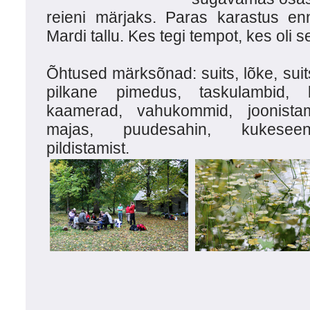
reieni märjaks. Paras karastus e
Mardi tallu. Kes tegi tempot, kes oli s
Õhtused märksõnad: suits, lõke, suits,
pilkane pimedus, taskulambid, k
kaamerad, vahukommid, joonistam
majas, puudesahin, kukeseene
pildistamist.