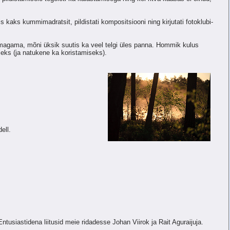
s kaks kummimadratsit, pildistati kompositsiooni ning kirjutati fotoklubi-
magama, mõni üksik suutis ka veel telgi üles panna. Hommik kulus
eks (ja natukene ka koristamiseks).
ell.
 Entusiastidena liitusid meie ridadesse Johan Viirok ja Rait Aguraijuja.