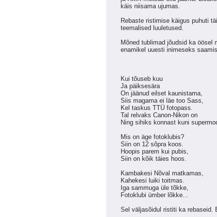
käis niisama ujumas.
Rebaste ristimise käigus puhuti täi
teemalised luuletused.
Mõned tublimad jõudsid ka öösel 
enamikel uuesti inimeseks saamis
Kui tõuseb kuu
Ja päiksesära
On jäänud eilset kaunistama,
Siis magama ei läe too Sass,
Kel taskus TTÜ fotopass.
Tal relvaks Canon-Nikon on
Ning sihiks konnast kuni supermod
Mis on äge fotoklubis?
Siin on 12 sõpra koos.
Hoopis parem kui pubis,
Siin on kõik täies hoos.
Kambakesi Nõval matkamas,
Kahekesi luiki toitmas.
Iga sammuga üle tõkke,
Fotoklubi ümber lõkke...
Sel väljasõidul ristiti ka rebaseid.