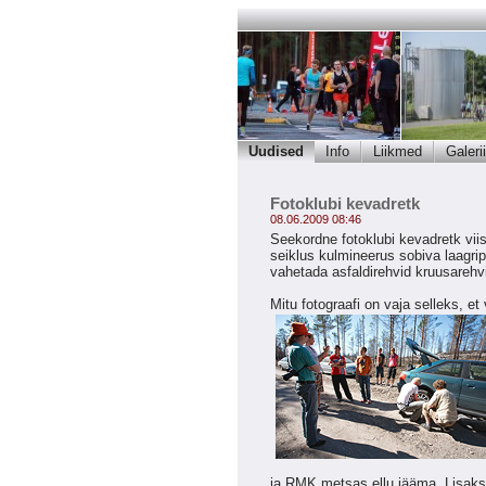
Uudised
Info
Liikmed
Galerii
Fotoklubi kevadretk
08.06.2009 08:46
Seekordne fotoklubi kevadretk vi
seiklus kulmineerus sobiva laagripl
vahetada asfaldirehvid kruusarehv
Mitu fotograafi on vaja selleks, 
ja RMK metsas ellu jääma. Lisaks p