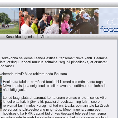
Kasulikku lugemist
Viited
is seltskonna seiklema Lääne-Eestisse, täpsemalt Nõva kanti. Peamine
atsi otsingul. Kohati muutus sõitmine isegi nii pingeliseks, et otsustati
ide vastu.
et vahetada rehvi? Mida rohkem seda lõbusam.
Hoolimata faktist, et mõned fotoklubi liikmed olid mõni aasta tagasi
Nõva kandis juba seigelnud, oli siiski avastamisrõõmu uute kohtade
näol kõigi jaoks.
Leitud laagriplatsist paremat kohta enam olemas ei ole – selles võib
kindel olla. Isiklik järv, sild, paadisild, poolsaar ning luik – see on
rohkemat kui filmides kunagi nähtud on. Lisaks eelmainitule ka täiesti
personaalne päikeseloojang ning -tõus. Meie hinge ja vaimu eest
hoolitsesid ka RMK vaprad tädid, kes õpetasid tule eest hoolitsema
ildistamisele tegeleti ka kalastamisega ning kel ritva kaasas ei olnud,