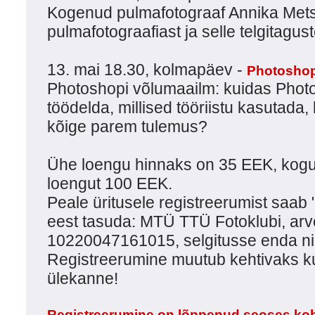
Kogenud pulmafotograaf Annika Mets
pulmafotograafiast ja selle telgitagust
13. mai 18.30, kolmapäev -
Photoshop
Photoshopi võlumaailm: kuidas Photos
töödelda, millised tööriistu kasutada
kõige parem tulemus?
Ühe loengu hinnaks on 35 EEK, kogu
loengut 100 EEK.
Peale üritusele registreerumist saab 
eest tasuda: MTÜ TTÜ Fotoklubi, ar
10220047161015, selgitusse enda ni
Registreerumine muutub kehtivaks ku
ülekanne!
Registreerumine on lõppenud seoses koh