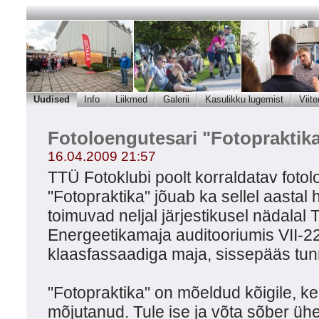
Uudised
Info
Liikmed
Galerii
Kasulikku lugemist
Viite
Fotoloengutesari "Fotopraktik
16.04.2009 21:57
TTÜ Fotoklubi poolt korraldatav fotol
"Fotopraktika" jõuab ka sellel aastal 
toimuvad neljal järjestikusel nädalal T
Energeetikamaja auditooriumis VII-226
klaasfassaadiga maja, sissepääs tunne
"Fotopraktika" on mõeldud kõigile, ke
mõjutanud. Tule ise ja võta sõber ühe