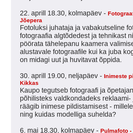
22. aprill 18.30, kolmapäev -
Fotograaf
Jõepera
Fotoluksi juhataja ja vabakutseline fo
fotograafia algtõdedest ja tehnikast ni
pöörata tähelepanu kaamera valimise
alustavale fotograafile kui ka juba ko
on midagi uut ja huvitavat õppida.
30. aprill 19.00, neljapäev -
Inimeste p
Kikkas
Kaupo tegutseb fotograafi ja õpetajan
põhilisteks valdkondadeks reklaami- 
räägib inimese pildistamisest - mille
ning kuidas modelliga suhelda?
6. mai 18.30, kolmapäev -
Pulmafoto -