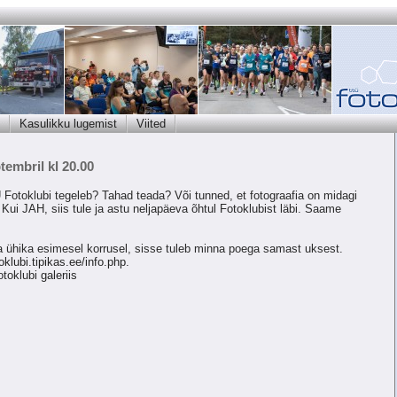
Kasulikku lugemist
Viited
tembril kl 20.00
Fotoklubi tegeleb? Tahad teada? Või tunned, et fotograafia on midagi
ui JAH, siis tule ja astu neljapäeva õhtul Fotoklubist läbi. Saame
 ühika esimesel korrusel, sisse tuleb minna poega samast uksest.
toklubi.tipikas.ee/info.php.
fotoklubi
galeriis