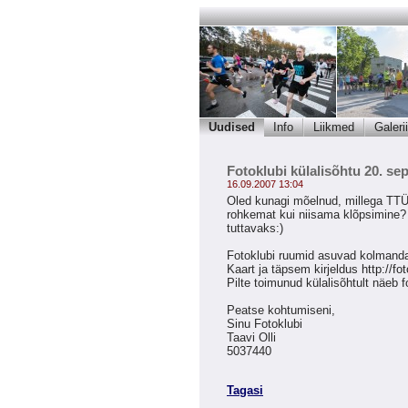
Uudised
Info
Liikmed
Galerii
Fotoklubi külalisõhtu 20. sep
16.09.2007 13:04
Oled kunagi mõelnud, millega TTÜ 
rohkemat kui niisama klõpsimine? K
tuttavaks:)
Fotoklubi ruumid asuvad kolmanda
Kaart ja täpsem kirjeldus
http://fo
Pilte toimunud külalisõhtult näeb 
Peatse kohtumiseni,
Sinu Fotoklubi
Taavi Olli
5037440
Tagasi