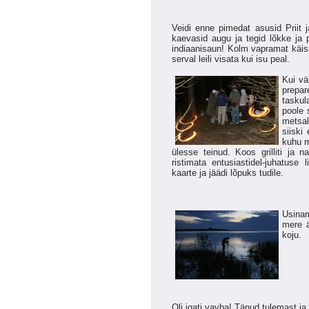
Veidi enne pimedat asusid Priit 
kaevasid augu ja tegid lõkke ja 
indiaanisaun! Kolm vapramat käisi
serval leili visata kui isu peal.
Kui vä
prepar
taskul
poole 
metsal
siiski
kuhu m
ülesse teinud. Koos grilliti ja n
ristimata entusiastidel-juhatuse 
kaarte ja jäädi lõpuks tudile.
Usinam
mere ä
koju.
Oli igati vavha! Tänud tulemast ja