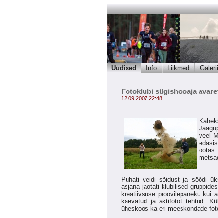
Uudised
Info
Liikmed
Galerii
Fotoklubi sügishooaja avare
12.09.2007 22:48
Kaheks
Jaagup
veel M
edasis
ootas 
metsad
Puhati veidi sõidust ja söödi ü
asjana jaotati klubilised gruppide
kreatiivsuse proovilepaneku kui
kaevatud ja aktifotot tehtud. K
üheskoos ka eri meeskondade fot