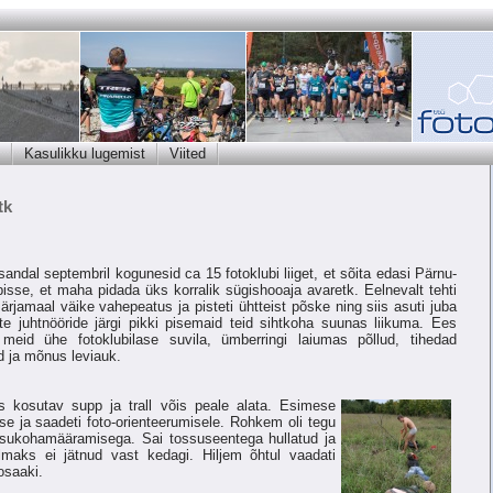
Kasulikku lugemist
Viited
tk
andal septembril kogunesid ca 15 fotoklubi liiget, et sõita edasi Pärnu-
isse, et maha pidada üks korralik sügishooaja avaretk. Eelnevalt tehti
ärjamaal väike vahepeatus ja pisteti ühtteist põske ning siis asuti juba
te juhtnööride järgi pikki pisemaid teid sihtkoha suunas liikuma. Ees
meid ühe fotoklubilase suvila, ümberringi laiumas põllud, tihedad
 ja mõnus leviauk.
ks kosutav supp ja trall võis peale alata. Esimese
sse ja saadeti foto-orienteerumisele. Rohkem oli tegu
 asukohamääramisega. Sai tossuseentega hullatud ja
ülmaks ei jätnud vast kedagi. Hiljem õhtul vaadati
osaaki.