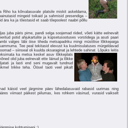
ja Riho ka kõrvalasuvale platsile miskit askeldama,
painutasid mingeid toikaid ja sahmisid presendiga –
d ära ka ja tõestasid et saab tõepoolest naabri põllu
ljas juba päris pime, pandi selga soojemad riided, võeti kätte eelnevalt
eeritud potid ahjukartulite ja küpsetusootuses vorstidega ja asuti paari
ambi valges läbi öise tiheda metsapadriku mingi müstilise lõkkepaiga
sammuma. Tee peal tekitasid elevust ka kuulmisulatuses mürgeldavad
oomad – siinseal oli kuulda oksaraginat ja lehtede sahinat.
Lõpuks leitis
 eksimata ka metsa keskel asuv lõkkeplats
õned olid juba eelnevalt ette läinud ja lõkke
aljatati ja lasti end seni mugavalt tundnud
liikmel trikke teha. Öösel taoti veel pikalt
ad käisid veel järgmine päev lähedalasuvaid rabasid uurimas ning
äres viimast päikest piilumas, kes rohkem väsinud, vurasid vaikselt
 järgmise kohtumiseni :)