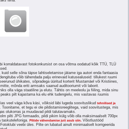
maks teha.
lubi korraldatavast fotokonkursist on osa võtma oodatud kõik TTÜ, TLÜ
ased.
 kuid selle sõna täpse lahtiseletamise jätame iga autori enda fantaasia
udengituba võib tähendada palju erinevaid katusealuseid: tillukest ruumi
seerunud ühikates, sõpradega üüritud korterit Mustamäel või Kristiines,
itte, mõnda eriti armsaks saanud auditooriumit või laborit.
hiks olla väga staatiline ja elutu. Tähtis on meeleolu ja fiiling, mida sinu
t peaks pilt kajastama ka elu ehk tudengielu, mis vastavas ruumis
fias veel väga kõva käsi, võiksid läbi lugeda soovituslikud
tehnilised ja
. Toonitame, et tegu ei ole pildistamisreeglitega, vaid soovitustega, mis
igas olukorras ja muudavad pildi talutavamaks.
 kolm pilti JPG formaadis, pildi pikim külg võib olla maksimaalselt 700px
a taskutelefoniga.
Võistlustööd
Piltide vähendamise jutt asub siin.
otoklubi veebi üles. Pilte on lubatud ainult minimaalselt korrigeerida
batud.