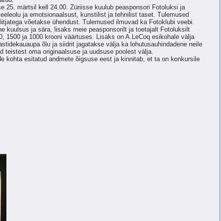
se 25. märtsil kell 24.00. Züriisse kuulub peasponsori Fotoluksi ja
eleolu ja emotsionaalsust, kunstilist ja tehnilist taset. Tulemused
itjatega võetakse ühendust. Tulemused ilmuvad ka Fotoklubi veebi.
kuulsus ja sära, lisaks meie peasponsorilt ja toetajalt Fotoluksilt
0, 1500 ja 1000 krooni väärtuses. Lisaks on A.LeCoq esikohale välja
astidekauaupa õlu ja siidrit jagatakse välja ka lohutusauhindadene neile
ad teistest oma originaalsuse ja uudsuse poolest välja.
de kohta esitatud andmete õigsuse eest ja kinnitab, et ta on konkursile