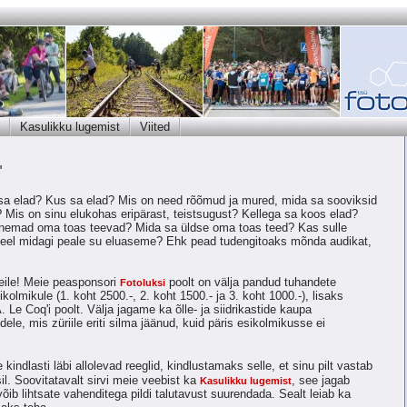
Kasulikku lugemist
Viited
"
 sa elad? Kus sa elad? Mis on need rõõmud ja mured, mida sa sooviksid
Mis on sinu elukohas eripärast, teistsugust? Kellega sa koos elad?
a nemad oma toas teevad? Mida sa üldse oma toas teed? Kas sulle
eel midagi peale su eluaseme? Ehk pead tudengitoaks mõnda audikat,
eile! Meie peasponsori
poolt on välja pandud tuhandete
Fotoluksi
olmikule (1. koht 2500.-, 2. koht 1500.- ja 3. koht 1000.-), lisaks
 Le Coq'i poolt. Välja jagame ka õlle- ja siidrikastide kaupa
ele, mis züriile eriti silma jäänud, kuid päris esikolmikusse ei
 kindlasti läbi allolevad reeglid, kindlustamaks selle, et sinu pilt vastab
l. Soovitatavalt sirvi meie veebist ka
, see jagab
Kasulikku lugemist
võib lihtsate vahenditega pildi talutavust suurendada. Sealt leiab ka