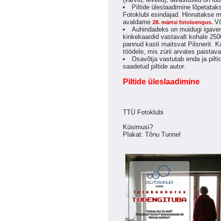
Piltide üleslaadimine lõpetatak
Fotoklubi esindajad. Hinnatakse me
avaldame
Võ
28. märtsi fotoloengus.
Auhindadeks on muidugi igavene 
kinkekaardid vastavalt kohale 250
pannud kasti maitsvat Pilsnerit. K
töödele, mis zürii arvates paistav
Osavõtja vastutab enda ja pilti
saadetud piltide autor.
Piltide üleslaadimine
TTÜ Fotoklubi
Küsimusi?
Plakat: Tõnu Tunnel