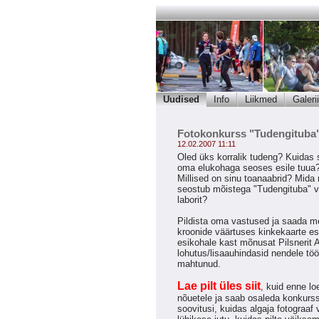
Uudised
Info
Liikmed
Galerii
Fotokonkurss "Tudengituba
12.02.2007 11:11
Oled üks korralik tudeng? Kuidas
oma elukohaga seoses esile tuua? 
Millised on sinu toanaabrid? Mid
seostub mõistega "Tudengituba" v
laborit?
Pildista oma vastused ja saada m
kroonide väärtuses kinkekaarte esik
esikohale kast mõnusat Pilsnerit A.
lohutus/lisaauhindasid nendele tööd
mahtunud.
Lae pilt üles siit
, kuid enne loe
nõuetele ja saab osaleda konkurssi
soovitusi, kuidas algaja fotograaf 