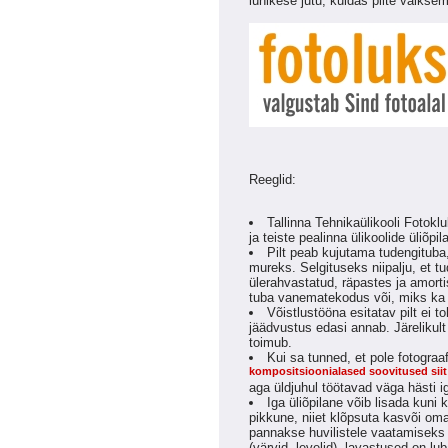
lühikese jutu, kuidas pilte väikse
Reeglid:
Tallinna Tehnikaülikooli Fotok
ja teiste pealinna ülikoolide üliõpil
Pilt peab kujutama tudengituba,
mureks. Selgituseks niipalju, et t
ülerahvastatud, räpastes ja amorti
tuba vanematekodus või, miks ka m
Võistlustööna esitatav pilt ei to
jäädvustus edasi annab. Järelikul
toimub.
Kui sa tunned, et pole fotograa
kompositsioonialased soovitused siit
aga üldjuhul töötavad väga hästi 
Iga üliõpilane võib lisada kuni
pikkune, niiet klõpsuta kasvõi om
pannakse huvilistele vaatamiseks F
(värvid, levelid), lavastused on lu