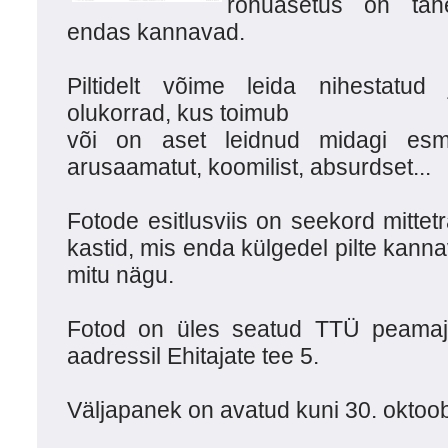
rõhuasetus on tähe
endas kannavad.
Piltidelt võime leida nihestatud j
olukorrad, kus toimub
või on aset leidnud midagi esma
arusaamatut, koomilist, absurdset...
Fotode esitlusviis on seekord mittetr
kastid, mis enda külgedel pilte kan
mitu nägu.
Fotod on üles seatud TTÜ peamaja
aadressil Ehitajate tee 5.
Väljapanek on avatud kuni 30. oktoob