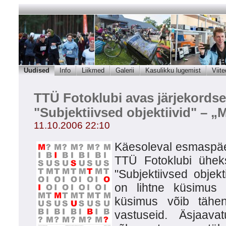
Uudised
Info
Liikmed
Galerii
Kasulikku lugemist
Viite
TTÜ Fotoklubi avas järjekordse
"Subjektiivsed objektiivid" – 
11.10.2006 22:10
Käesoleval esmaspäev
TTÜ Fotoklubi ühek
"Subjektiivsed objekti
on lihtne küsimus 
küsimus võib tähe
vastuseid. Äsjaava