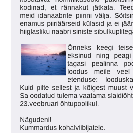
kodinad, et rännakut jätkata. Teed
meid idanaabrite piirini välja. Sõits
enamus piiriäärseid külasid ja ei j
hiiglasliku naabri siniste sibulkuplite
Õnneks keegi teise
eksinud ning peagi
tagasi pealinna poo
loodus meile veel
etenduse: looduska
Kuid pilte sellest ja kõigest muust
Sa oodatud tulema vaatama slaidiõht
23.veebruari õhtupoolikul.
Nägudeni!
Kummardus kohalviibijatele.