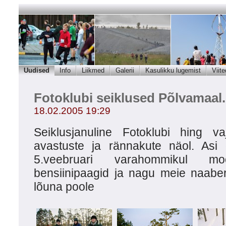
Uudised
Info
Liikmed
Galerii
Kasulikku lugemist
Viite
Fotoklubi seiklused Põlvamaal.
18.02.2005 19:29
Seiklusjanuline Fotoklubi hing va
avastuste ja rännakute näol. Asi 
5.veebruari varahommikul moo
bensiinipaagid ja nagu meie naaber
lõuna poole