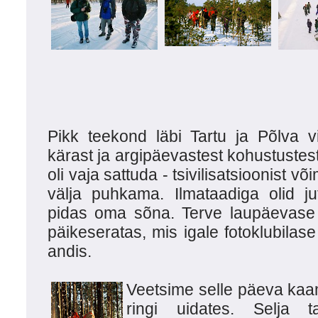
Pikk teekond läbi Tartu ja Põlva v
kärast ja argipäevastest kohustustest
oli vaja sattuda - tsivilisatsioonist v
välja puhkama. Ilmataadiga olid j
pidas oma sõna. Terve laupäevase 
päikeseratas, mis igale fotoklubilase
andis.
Veetsime selle päeva ka
ringi uidates. Selja t