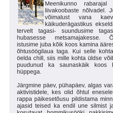
Meenikunno rabarajal 
liivakoobaste nõlvadel. 
võimalust vana kaev
käikuderägastikus eksel
tervelt tagasi- suundusime taga
hubasesse metsamajakesse. Õ
istusime juba kõik koos kamina ääre
õhtusöögilaua taga. Kui selle kohta
öelda chill, siis mille kohta üldse võ
puudunud ka saunaskäik koos k
hüppega.
Järgmine päev, pühapäev, algas vara
aktivistidele, kes olid õhtul enes
rappa päikesetõusu pildistama minn
ajasid teised ka endil une silmist j
kosutavat hommikusööki pakkisi