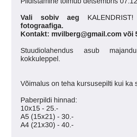
Pildistamine toimub detsembris 07.12
Vali sobiv aeg
KALENDRIST!
fotograafiga.
Kontakt: mvilberg@gmail.com või 
Stuudiolahendus asub majand
kokkuleppel.
Võimalus on teha kursusepilti kui ka s
Paberpildi hinnad:
10x15 - 25.-
A5 (15x21) - 30.-
A4 (21x30) - 40.-