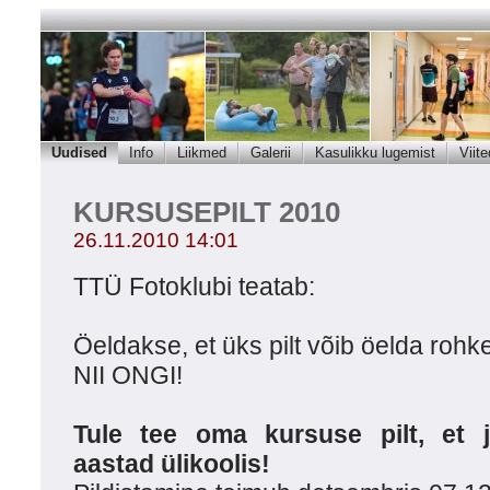
Uudised
Info
Liikmed
Galerii
Kasulikku lugemist
Viite
KURSUSEPILT 2010
26.11.2010 14:01
TTÜ Fotoklubi teatab:
Öeldakse, et üks pilt võib öelda rohk
NII ONGI!
Tule tee oma kursuse pilt, et 
aastad ülikoolis!