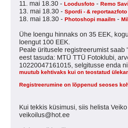
11. mai 18.30 -
-
Loodusfoto
Remo Savi
13. mai 18.30 -
Spordi - & reportaazfoto
18. mai 18.30 -
-
Photoshopi maailm
Mi
Ühe loengu hinnaks on 35 EEK, kogu
loengut 100 EEK.
Peale üritusele registreerumist saab 
eest tasuda: MTÜ TTÜ Fotoklubi, ar
10220047161015, selgitusse enda n
muutub kehtivaks kui on teostatud üleka
Registreerumine on lõppenud seoses koh
Kui tekkis küsimusi, siis helista Veik
veikoilus@hot.ee