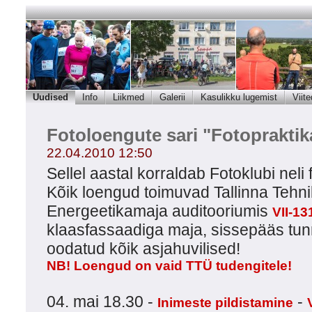
Uudised
Info
Liikmed
Galerii
Kasulikku lugemist
Viite
Fotoloengute sari "Fotopraktik
22.04.2010 12:50
Sellel aastal korraldab Fotoklubi neli
Kõik loengud toimuvad Tallinna Tehni
Energeetikamaja auditooriumis
VII-13
klaasfassaadiga maja, sissepääs tunn
oodatud kõik asjahuvilised!
NB! Loengud on vaid TTÜ tudengitele!
04. mai 18.30 -
-
Inimeste pildistamine