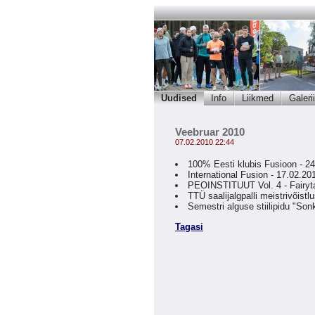
Uudised
Info
Liikmed
Galerii
Veebruar 2010
07.02.2010 22:44
100% Eesti klubis Fusioon - 2
International Fusion - 17.02.20
PEOINSTITUUT Vol. 4 - Fairyt
TTÜ saalijalgpalli meistrivõist
Semestri alguse stiilipidu "Son
Tagasi