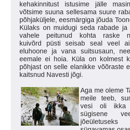
kehakinnitust istusime jälle masi
võtsime suuna sellesama suure rab
põhjaküljele, eesmärgiga jõuda Toono
Külaks on muidugi seda rabade ja
vahele peitunud kohta raske n
kuivõrd püsti seisab seal veel ai
eluhoone ja vana suitsusaun, need
eemale ei hoia. Küla on kolmest kü
põhjast on selle elanikke võõraste ee
kaitsnud Navesti jõgi.
Aga me oleme Tal
meile teeb, su
vesi oli ikka
sügisene ve
jõeületuseks 
sügavamas osas s