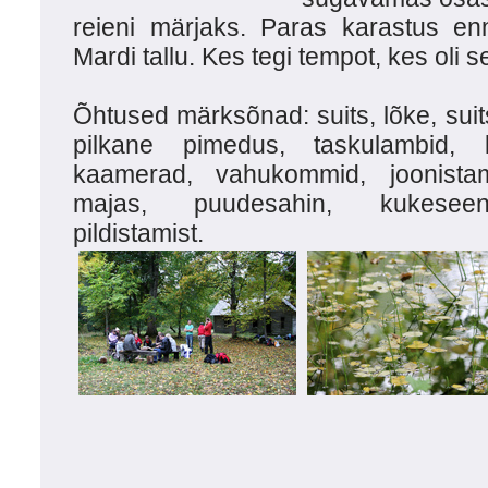
reieni märjaks. Paras karastus e
Mardi tallu. Kes tegi tempot, kes oli s
Õhtused märksõnad: suits, lõke, suits,
pilkane pimedus, taskulambid, k
kaamerad, vahukommid, joonistam
majas, puudesahin, kukeseene
pildistamist.