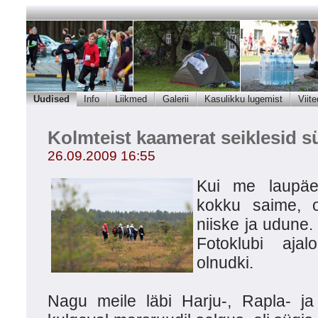
Uudised
Info
Liikmed
Galerii
Kasulikku lugemist
Viite
Kolmteist kaamerat seiklesid s
26.09.2009 16:55
Kui me laupäev
kokku saime, o
niiske ja udune.
Fotoklubi aja
olnudki.
Nagu meile läbi Harju-, Rapla- 