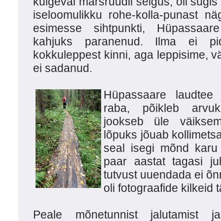
kulgeval marsruudil selgus, oli sügi
iseloomulikku rohe-kolla-punast nä
esimesse sihtpunkti, Hüpassaare
kahjuks paranenud. Ilma ei pi
kokkuleppest kinni, aga leppisime, 
ei sadanud.
Hüpassaare laudtee 
raba, põikleb arvuk
jookseb üle väiksem
lõpuks jõuab kollimets
seal isegi mõnd karu
paar aastat tagasi j
tutvust uuendada ei õn
oli fotograafide kilkeid t
Peale mõnetunnist jalutamist j