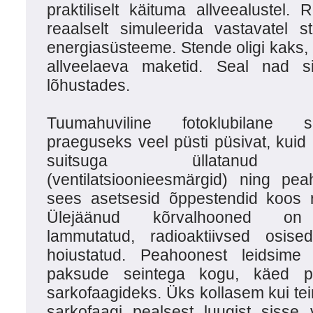
praktiliselt käituma allveealustel. 
reaalselt simuleerida vastavatel s
energiasüsteeme. Stende oligi kaks
allveelaeva maketid. Seal nad si
lõhustades.
Tuumahuviline fotoklubilane
praeguseks veel püsti püsivat, kuid 
suitsuga üllatanud k
(ventilatsioonieesmärgid) ning pe
sees asetsesid õppestendid koos r
Ülejäänud kõrvalhooned on
lammutatud, radioaktiivsed osis
hoiustatud. Peahoonest leidsim
paksude seintega kogu, käed p
sarkofaagideks. Üks kollasem kui tein
sarkofaagi pealsest luugist sisse 