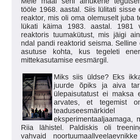
Meie maal seni ainukene tegutse
tööle 1968. aastal. Siis lülitati siss
reaktor, mis oli oma olemuselt juba 
lükati käima 1983. aastal. 1981 
reaktoris tuumakütust, mis jäigi a
ndal pandi reaktorid seisma. Selline 
asutuse kohta, kus tegeleti ener
mittekasutamise eesmärgil.
Miks siis üldse? Eks ikk
juurde õpiks ja aiva ta
ülepaisutatust ei maksa eh
arvates, et tegemist o
teaduseesmärk
eksperimentaaljaamaga, m
Riia lähistel. Paldiskis oli treen
vahvaid noortuumaallveelaevnikke n