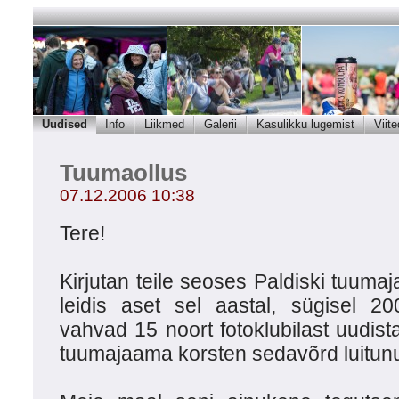
Uudised
Info
Liikmed
Galerii
Kasulikku lugemist
Viite
Tuumaollus
07.12.2006 10:38
Tere!
Kirjutan teile seoses Paldiski tuum
leidis aset sel aastal, sügisel 20
vahvad 15 noort fotoklubilast uudis
tuumajaama korsten sedavõrd luitun