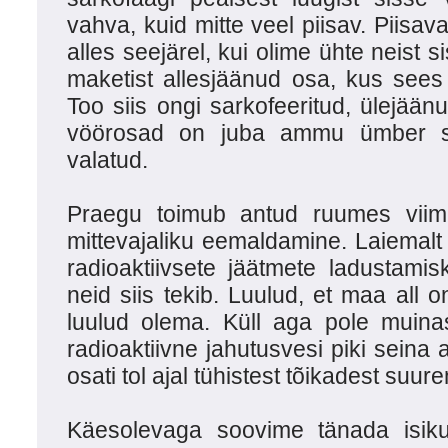
vahva, kuid mitte veel piisav. Piisav
alles seejärel, kui olime ühte neist 
maketist allesjäänud osa, kus sees 
Too siis ongi sarkofeeritud, ülejäänu
vöörosad on juba ammu ümber sul
valatud.
Praegu toimub antud ruumes viim
mittevajaliku eemaldamine. Laiemalt 
radioaktiivsete jäätmete ladustamisk
neid siis tekib. Luulud, et maa all on
luulud olema. Küll aga pole muinas
radioaktiivne jahutusvesi piki seina 
osati tol ajal tühistest tõikadest suur
Käesolevaga soovime tänada isiku