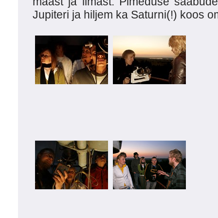
maast ja ilmast. Pimeduse saabud
Jupiteri ja hiljem ka Saturni(!) koos