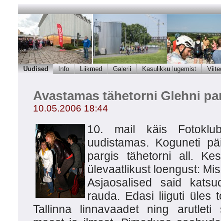
Uudised
Info
Liikmed
Galerii
Kasulikku lugemist
Viite
Avastamas tähetorni Glehni par
10.05.2006 18:44
10. mail käis Fotoklubi
uudistamas. Koguneti pä
pargis tähetorni all. Ke
ülevaatlikust loengust: Mis
Asjaosalised said katsu
rauda. Edasi liiguti üles 
Tallinna linnavaadet ning arutlet