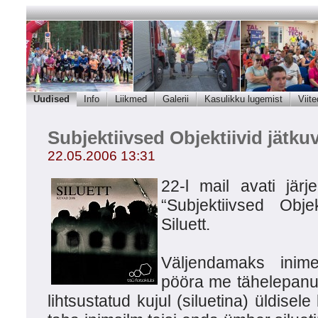
Uudised
Info
Liikmed
Galerii
Kasulikku lugemist
Viite
Subjektiivsed Objektiivid jätkuv
22.05.2006 13:31
22-l mail avati järj
“Subjektiivsed Objek
Siluett.
Väljendamaks inime
pööra me tähelepanu 
lihtsustatud kujul (siluetina) üldise