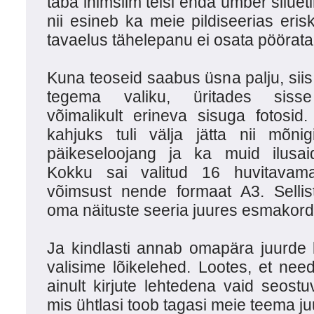
taba inimsilm teisi enda ümber siluet
nii esineb ka meie pildiseerias erisk
tavaelus tähelepanu ei osata pöörata
Kuna teoseid saabus üsna palju, siis
tegema valiku, üritades sisse
võimalikult erineva sisuga fotosid
kahjuks tuli välja jätta nii mõni
päikeseloojang ja ka muid ilusaid
Kokku sai valitud 16 huvitavamat
võimsust nende formaat A3. Sellis
oma näituste seeria juures esmakords
Ja kindlasti annab omapära juurde k
valisime lõikelehed. Lootes, et nee
ainult kirjute lehtedena vaid seostuv
mis ühtlasi toob tagasi meie teema ju