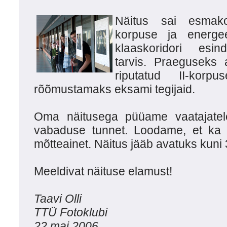
Näitus sai esmako
korpuse ja energee
klaaskoridori esin
tarvis. Praeguseks
riputatud II-korpu
rõõmustamaks eksami tegijaid.
Oma näitusega püüame vaatajatel
vabaduse tunnet. Loodame, et ka Te
mõtteainet. Näitus jääb avatuks kuni 3
Meeldivat näituse elamust!
Taavi Olli
TTÜ Fotoklubi
22.mai.2006