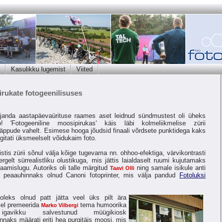
Kasulikku lugemist
Viited
irukate fotogeenilisuses
eljanda aastapäevaürituse raames aset leidnud sündmustest oli üheks
! 'Fotogeeniline moosipirukas' käis läbi kolmeliikmelise zürii
äppude vahelt. Esimese hooga jõudsid finaali võrdsete punktidega kaks
gitati üksmeelselt võidukaim foto.
aistis zürii sõnul välja kõige tugevama nn. ohhoo-efektiga, värvikontrasti
ergelt sürrealistliku olustikuga, mis jättis laialdaselt ruumi kujutamaks
saamislugu. Autoriks oli talle märgitud
ning samale isikule anti
Taavi Olli
 peaauhinnaks olnud Canoni fotoprinter, mis välja pandud
Fotoluksi
oleks olnud patt jätta veel üks pilt ära
kel premeerida
tema humoorika
Marko Vilbergi
avikku salvestunud müügikiosk
naks määrati eriti hea purgitäis moosi, mis