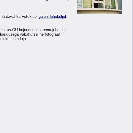
n nähtaval ka Fotoklubi
galerii-leheküljel
.
V Keskus OÜ kujundusosakonna juhataja
haridusega vabakutseline fotograaf
toluksi esindaja