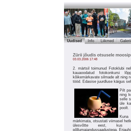
Uudised
Info
Liikmed
Galerii
Zürii jõudis otsusele moosip
03.03.2006 17:48
2. märtsil toimunud Fotoklubi n
kauaoodatud fotokonkursi lõpp
kõikemärkavate silmade alt ning n
tööd. Edasise juurdluse käigus sel
Pilt p
ning k
selle 
üle ka
poolt.
Kuna 
märkimata, otsustati viimasel het
ülesvõtte eest, kus ig
põllumajandussaadustega. Eriauhin