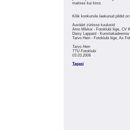
maitses kui kirss.
Kõik konkursile laekunud pildid o
Auväärt züriisse kuulusid:
Arno Mikkor - Fotoklubi liige, C
Daisy Lappard - Kunstiakadeemia 
Tarvo Hein - Fotoklubi liige, As Fo
Tarvo Hein
TTÜ Fotoklubi
03.03.2006
Tagasi