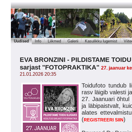
Uudised
Info
Liikmed
Galerii
Kasulikku lugemist
Viite
EVA BRONZINI - PILDISTAME TOIDU
sarjast "FOTOPRAKTIKA"
27. jaanuar k
21.01.2026 20:35
Toidufoto tundub li
rasv läigib valesti j
27. Jaanuari õhtul 
ja läbipaistvalt, ku
alates ettevalmistu
(
)
REGISTREERI SIIN